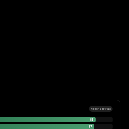
18 de 18 activas
88
87