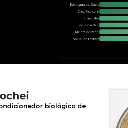
Estructura del Suelo
Crec. Radicular
Hierro (Fe)
Secuestro de C
Mejora de Rend.
Solub. de Fósforo
ochei
condicionador biológico de