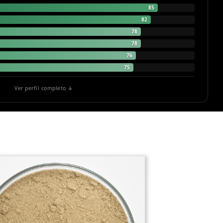
85
82
78
78
76
75
Ver perfil completo ↓