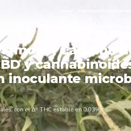
Cepas
Mezclas Personalizadas
ñamo en Carolina de
BD y cannabinoide
un inoculante micro
ales, con el Δ⁹ THC estable en 0.03%