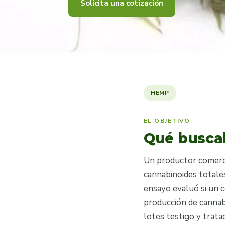
Solicita una cotización
HEMP
EL OBJETIVO
Qué busca
Un productor comerci
cannabinoides totales
ensayo evaluó si un c
producción de cannab
lotes testigo y trat