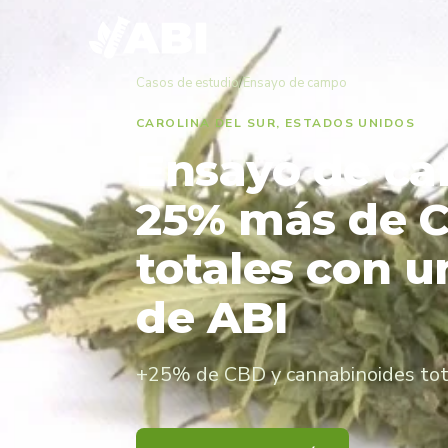
Casos de estudio
/
Ensayo de campo
CAROLINA DEL SUR, ESTADOS UNIDOS
Ensayo de cá
25% más de C
totales con 
de ABI
+25% de CBD y cannabinoides tot